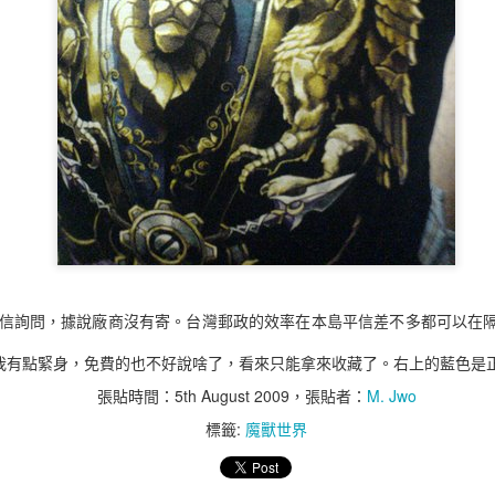
 KINO O (10000)/O II (13500)。
巴伯 O II (13500)和羽翼獸 HIME O (50000)/O II (13500)，
500 個萊卡物品約可換 2500 ，平均十五體收入應該有兩萬，比起週六
Kino Strikes Back 沒什麼好說的，王只有對蜥蜴人打的稍微痛一點，反
的隊伍都能三回合都是一次秒，反而是主號用 Luck 100 隊伍攻擊力
t Orbling)這個以前最難的關卡自從上次改弱後應該都能殺的死，而且 Luck
，之前沒用 Luck 100 的隊伍打的時候我是帶白補阿米奈，她的專
壞，不過當時沒有）。
是 10% 傷害，魔法攻擊 30% ，所以要用矛打， 錢抽 Luck 100 
會全螢幕攻擊，王的血153189x.3=45956，小心、小力打到五萬出頭
打最多四萬出頭正好打不死要被打一下。
怕矛，理論上對弓職有加強，但是事實上夏古娜Λ每次都會死，反而是魔
沒事，換上加血暗影權杖、減傷的冬貝利、障壁的源式之盾幾乎都沒效，
會可以迴避成功完全沒事。
信詢問，據說廠商沒有寄。台灣郵政的效率在本島平信差不多都可以在
兩個最後一輪還是能殺掉王。
，對我有點緊身，免費的也不好說啥了，看來只能拿來收藏了。右上的藍色是
張貼時間：
5th August 2009
，張貼者：
M. Jwo
標籤:
魔獸世界