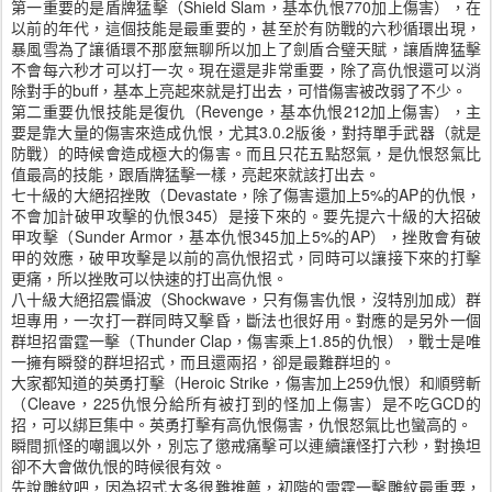
第一重要的是盾牌猛擊（Shield Slam，基本仇恨770加上傷害），在
以前的年代，這個技能是最重要的，甚至於有防戰的六秒循環出現，
暴風雪為了讓循環不那麼無聊所以加上了劍盾合璧天賦，讓盾牌猛擊
不會每六秒才可以打一次。現在還是非常重要，除了高仇恨還可以消
除對手的buff，基本上亮起來就是打出去，可惜傷害被改弱了不少。
第二重要仇恨技能是復仇（Revenge，基本仇恨212加上傷害），主
要是靠大量的傷害來造成仇恨，尤其3.0.2版後，對持單手武器（就是
防戰）的時候會造成極大的傷害。而且只花五點怒氣，是仇恨怒氣比
值最高的技能，跟盾牌猛擊一樣，亮起來就該打出去。
七十級的大絕招挫敗（Devastate，除了傷害還加上5%的AP的仇恨，
不會加計破甲攻擊的仇恨345）是接下來的。要先提六十級的大招破
甲攻擊（Sunder Armor，基本仇恨345加上5%的AP），挫敗會有破
甲的效應，破甲攻擊是以前的高仇恨招式，同時可以讓接下來的打擊
更痛，所以挫敗可以快速的打出高仇恨。
八十級大絕招震懾波（Shockwave，只有傷害仇恨，沒特別加成）群
坦專用，一次打一群同時又擊昏，斷法也很好用。對應的是另外一個
群坦招雷霆一擊（Thunder Clap，傷害乘上1.85的仇恨），戰士是唯
一擁有瞬發的群坦招式，而且還兩招，卻是最難群坦的。
大家都知道的英勇打擊（Heroic Strike，傷害加上259仇恨）和順劈斬
（Cleave，225仇恨分給所有被打到的怪加上傷害）是不吃GCD的
招，可以綁巨集中。英勇打擊有高仇恨傷害，仇恨怒氣比也蠻高的。
瞬間抓怪的嘲諷以外，別忘了懲戒痛擊可以連續讓怪打六秒，對換坦
卻不大會做仇恨的時候很有效。
先說雕紋吧，因為招式太多很難推薦，初階的雷霆一擊雕紋最重要，