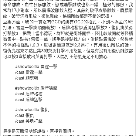
命令雕紋、血性狂暴雕紋、懲戒痛擊雕紋也都不錯。極效的部份，我
常群坦小副本，所以震攝波雕紋入選，其餘的破甲攻擊雕紋、盾牆雕
紋、破釜沉舟雕紋、復仇雕紋、格檔雕紋都是不錯的選擇。
巨集方面，我的一貫沒有GCD的綁有GCD的招式，小副本為主的AE
打法，雷霆一擊綁順劈斬放1，盾牌格檔綁盾牌猛擊放2，復仇綁英勇
打擊放3。把戰士當小德玩，群坦就是衝鋒開怪，怪比較散開就等怪稍
微集中一點按1雷霆一擊，順手退後點找方向，滑鼠點震懾波，然後就
不停的換怪點1,2,3。單坦更簡單就是2,3連打，有用復仇雕紋的話，
復仇亮起來才點巨集3的英勇打擊不用怒氣，但是有沒有用復仇雕紋都
可以按3直接放出英勇打擊，因為打王怒氣充足不用擔心。
#showtooltip 雷霆一擊
/cast 雷霆一擊
/cast 順劈斬
#showtooltip 盾牌猛擊
/cast 盾牌格檔
/cast 盾牌猛擊
#showtooltip 復仇
/cast 復仇
/cast 英勇打擊
最後是天賦沒啥好說得，直接看圖吧。