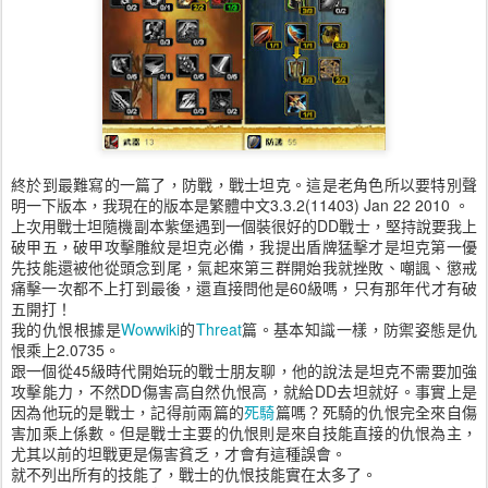
終於到最難寫的一篇了，防戰，戰士坦克。這是老角色所以要特別聲
明一下版本，我現在的版本是繁體中文3.3.2(11403) Jan 22 2010 。
上次用戰士坦隨機副本紫堡遇到一個裝很好的DD戰士，堅持說要我上
破甲五，破甲攻擊雕紋是坦克必備，我提出盾牌猛擊才是坦克第一優
先技能還被他從頭念到尾，氣起來第三群開始我就挫敗、嘲諷、懲戒
痛擊一次都不上打到最後，還直接問他是60級嗎，只有那年代才有破
五開打！
我的仇恨根據是
Wowwiki
的
Threat
篇。基本知識一樣，防禦姿態是仇
恨乘上2.0735。
跟一個從45級時代開始玩的戰士朋友聊，他的說法是坦克不需要加強
攻擊能力，不然DD傷害高自然仇恨高，就給DD去坦就好。事實上是
因為他玩的是戰士，記得前兩篇的
死騎
篇嗎？死騎的仇恨完全來自傷
害加乘上係數。但是戰士主要的仇恨則是來自技能直接的仇恨為主，
尤其以前的坦戰更是傷害貧乏，才會有這種誤會。
就不列出所有的技能了，戰士的仇恨技能實在太多了。