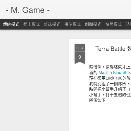
- M. Game -
傳統模式
翻卡模式
雜誌模式
拼貼模式
側欄模式
快照模式
時
Terra Battle 逆襲
DEC
Terra Battle
DEC
17
9
這次的文章
Mechanic Ki
照慣例，逆襲結束才上
兩天才寫。
新的
Marilith Kino Stri
這次重開的羽翼獸 HIME (8-
現在都用Luck 10
最早開的，當時打的非常
我特別組了一個隊伍，
放羽翼獸 HIME (8-
時間把小幫手升級了（
然過不了，讓我決定從
小幫手，打十五體的也掉
然後合開的那次就直接把羽翼
隊伍如下
可能有人發現新開的三回
級，舊的也是五、十、十五
其實十五體關卡的 Luc
與一個別角色的 O II，所
比如說Mechanic Kino 