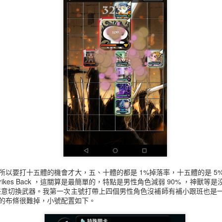
所以要打十五體的機會才大，五、十體的都是 1%掉落率，十五體的是 5
Kino Strikes Back ，這關算是最簡單的，特點是男性角色減弱 90% ，
會任意切換武器。我第一次主號打帶上四個男性角色沒補師有補小跟班也是
的布條很難掉，小號配置如下。
小怪位置隨意的