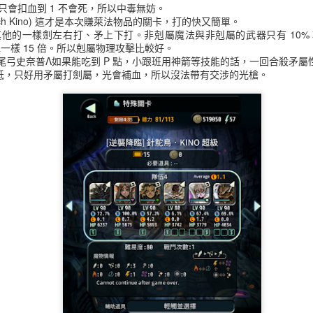
只會扣血到 1 不會死，所以中毒無妨。
etrich Kino) 這才是本次賺萊法物品的關卡，打的快又簡單。
他的一樣劍左右打、矛上下打。非剋屬魔法與非剋屬的武器只有 10%
彈一樣 15 倍。所以剋屬物理攻擊比較好。
逆襲降臨 Marilith Kino Strikes Back, 希索星人 HIME (
的尾弓史奈普Λ如果能吃到 P 點，小跟班用神箭等技能的話，一回合殺矛屬
Alien), 針鴕鳥 KINO (Spinetrich Kino)
低，只好用矛屬打劍屬，光會補血，所以沒法帶有交涉的光槍。
文。
es Back
加上重開的
針鴕鳥 KINO (Spinetrich Kino)
,
希索星人 HIME (8-Bit H
0的隊伍打五體的關卡，這次三關都簡單，其實只要兩隻就能輕鬆清關，建議用
關卡都用這個，而且本來先打十體的收集九個OII的小幫手（錯誤示範
間會x21倍，正好加兩次四隻滿等，所以要打九隻），後來又去打十五體的
一堆 OII ，所以說錯了。