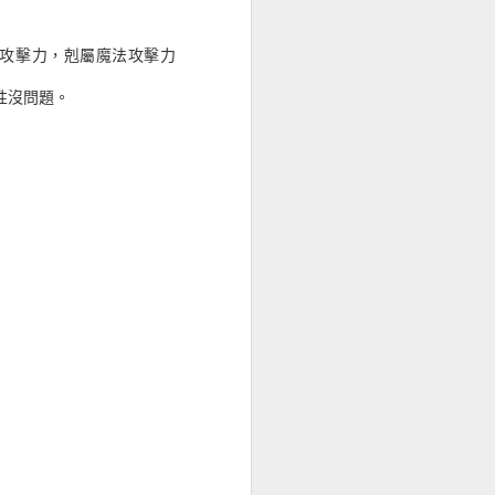
 攻擊力，剋屬魔法攻擊力
8-Bit Hiso
性沒問題。
iso Alien)
。
青龍、無敵魔艦。
），趁同隻合成三倍經驗的
也是同樣隊伍拿 OI 的