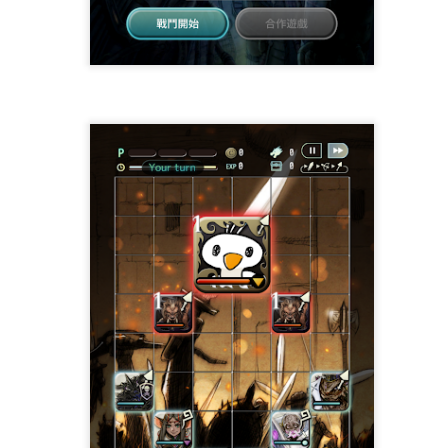
ith Kino Strikes Back 的關卡一定要打三回合，爭取每一回合都一次
的直、橫列攻擊都能一次殺了小怪可不用夾擊。
較簡單，青龍、無敵魔艦兩個一起夾有很大機會就能殺，要100%一回合
小幫手是加時間的，直接起手把青龍、無敵魔艦拉過去就好。