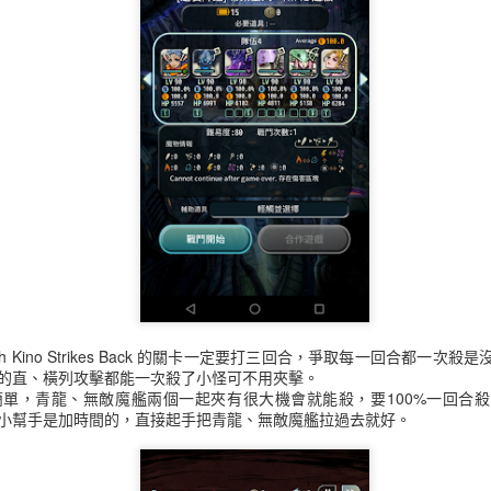
 KINO O (10000)/O II (13500)。
巴伯 O II (13500)和羽翼獸 HIME O (50000)/O II (13500)，
500 個萊卡物品約可換 2500 ，平均十五體收入應該有兩萬，比起週六
Kino Strikes Back 沒什麼好說的，王只有對蜥蜴人打的稍微痛一點，反
的隊伍都能三回合都是一次秒，反而是主號用 Luck 100 隊伍攻擊力
t Orbling)這個以前最難的關卡自從上次改弱後應該都能殺的死，而且 Luck
，之前沒用 Luck 100 的隊伍打的時候我是帶白補阿米奈，她的專
壞，不過當時沒有）。
是 10% 傷害，魔法攻擊 30% ，所以要用矛打， 錢抽 Luck 100 
會全螢幕攻擊，王的血153189x.3=45956，小心、小力打到五萬出頭
打最多四萬出頭正好打不死要被打一下。
怕矛，理論上對弓職有加強，但是事實上夏古娜Λ每次都會死，反而是魔
沒事，換上加血暗影權杖、減傷的冬貝利、障壁的源式之盾幾乎都沒效，
會可以迴避成功完全沒事。
兩個最後一輪還是能殺掉王。
ith Kino Strikes Back 的關卡一定要打三回合，爭取每一回合都一
的直、橫列攻擊都能一次殺了小怪可不用夾擊。
比較簡單，青龍、無敵魔艦兩個一起夾有很大機會就能殺，要100%一回合
小幫手是加時間的，直接起手把青龍、無敵魔艦拉過去就好。