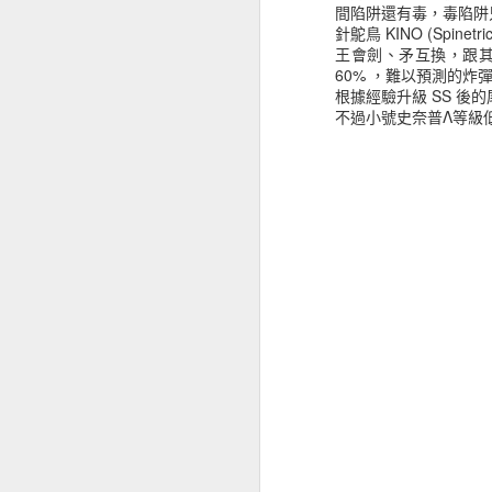
間陷阱還有毒，毒陷阱
針鴕鳥 KINO (Spin
王會劍、矛互換，跟其
60% ，難以預測的炸
Terra Battle 
DEC
根據經驗升級 SS 後
9
不過小號史奈普Λ等級
照慣例，逆襲結束才上
新的
Marilith Kino Strik
現在都用Luck 10
我特別組了一個隊伍，三
時間把小幫手升級了（期
小幫手，打十五體的也掉了
隊伍如下