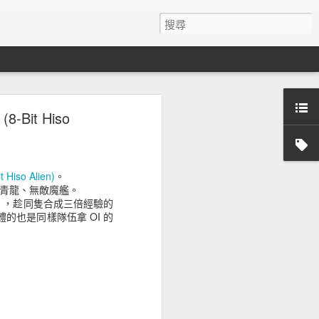
t Orbling),
8-Bit Hiso
no)
比之前更晚，都結束
Hiso Alien)
。
INO (Kraken Kino)是
用青龍、無敵魔艦。
道有多難了，更別說當初開
），趁同隻合成三倍經驗的
卡網路上的方式都是一回合秒不
的也是同樣隊伍拿 OI 的
卡也能過了，才繼續玩下去。
是 25, 45, 65
難。
本，十五體的多了 O 版本
500)，大海怪 KINO的關卡是扎