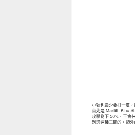
小號也最少要打一隻，
首先是 Marilith 
攻擊剩下 50%，王
別選這種三關的，額外
入場後小怪不會動，小