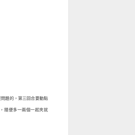
沒錯他的 O 版本有五萬可收，算
、日的錢關二十體約八千好
正九十級打六十五級的關卡應該
差一點第三回合要打個幾輪
 100 的隊伍有個浪女椿的專
屬小跟班也是行動機關無效
隊有兩隻，王的攻擊是全橫、
就可以排列一次大力的，錢抽
防、物防、血量比較低的
最後只好用迴避的高速之
次殺是沒問題的，第三回合要動點
殺，隨便多一兩個一起夾就