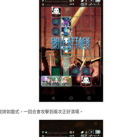
KINO (Kraken Kino)，只有劍職可以有效打王，其他物理10%，
叫小小怪，殺掉任意一小怪會彼此復活，要同時殺掉才行。沒清掉小怪、
在 50% 以下會復活兩小怪，難度不是很高主要是要打非常久，麻痺
殺就排如圖式，一回合會攻擊到兩次正好清場。
式是直、直、麻痺攻擊周圍一格，低血量全面攻擊，十五體是直、橫、麻
(8-Bit Orbling)一樣，算好王的攻擊模式，麻痺的時候躲開，先殺死
殺小怪很有用，慢慢打就能打贏。