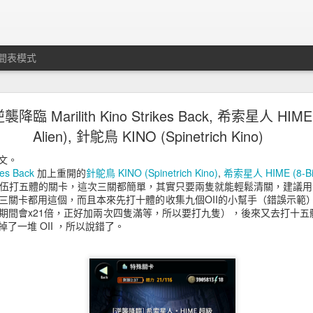
間表模式
降臨 Mechanic Kino Strikes Back, 羽翼獸 HIME (8-Bi
 逆襲降臨 Marilith Kino Strikes Back, 希索星人 HIME (
大海怪 KINO (Kraken Kino)
Alien), 針鴕鳥 KINO (Spinetrich Kino)
no Strikes Back
,
羽翼獸 HIME (8-Bit Orbling)
,
大海怪 KINO (Kraken Ki
文。
kes Back
加上重開的
針鴕鳥 KINO (Spinetrich Kino)
,
希索星人 HIME (8-Bit 
Bit Orbling), 大海怪 KINO (Kraken Kino) 有特別的意義，先說大海怪 K
0的隊伍打五體的關卡，這次三關都簡單，其實只要兩隻就能輕鬆清關，建議
辛苦才能打過，需要無數次接關，在前幾天的 wiki 才把資料補齊就知
三關卡都用這個，而且本來先打十體的收集九個OII的小幫手（錯誤示範
Bit Orbling)直接讓我不想玩了，最多只能打十體力的關卡，十五體的關
期間會x21倍，正好加兩次四隻滿等，所以要打九隻），後來又去打十五體
此不玩這遊戲。網路上的評論是本來是玩遊戲現在是被遊戲玩。
了一堆 OII ，所以說錯了。
獸 HIME (8-Bit Orbling)的難度降低非常多，那時候十五體的關
合版本都比較簡單，事實是五、十、十五體的關卡，新開的是初、中、上，分別
體的關卡卻是中、上、超級，分別是 45, 65, 80 級的關卡，自然比較
k 100 隊伍比週六、日打錢關還好賺。所有十體的會有那個小怪的 OII 版
有版本的 O II 都是 Z 30 級可以賣 13500，但是 O 的版本就不同了。
Strikes Back是艾琳 O II (13500)和 維修機械兵 O (10000)/O II(13