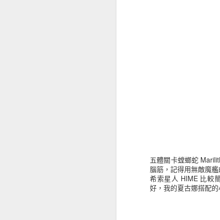
比森 O II (13500), 大海怪
但是羽翼獸 HIME 則是布魯
上布條都沒打到的話有 
賺太多了。
這次的 Mechanic 
隨便殺，我的小號練技能
才殺的死。
羽翼獸 HIME (8-Bi
屬小跟班是行動機關無效
（進階的是行動機關破
王的特色是弓、劍打下去都
全直，在 30% 血以後
Luck 100 隊一次
這就奇怪了，王是劍職
混沌聖獸 巫妖每次都
星，超過一半以上的機
不過，正常狀況下死一
附上我的隊伍
五體關卡螳螂蛇 Maril
腦筋，記得用無敵魔艦
希索星人 HIME 
好，我的夏古娜搭配的