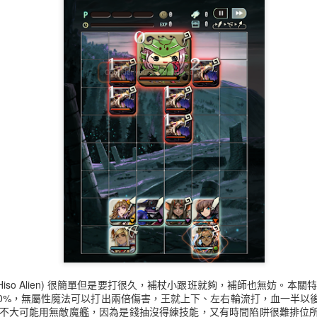
張貼時間：
17th December 2016
，張貼者：
M. Jwo
標籤:
Terra Battle
0
新增留言
Bit Hiso Alien) 很簡單但是要打很久，補杖小跟班就夠，補師也無妨。本
70%，無屬性魔法可以打出兩倍傷害，王就上下、左右輪流打，血一半以
不大可能用無敵魔艦，因為是錢抽沒得練技能，又有時間陷阱很難排位