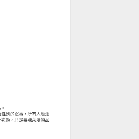
%。
神獸等是沒性別的沒事，所有人魔法
一次過，只是要賺萊法物品