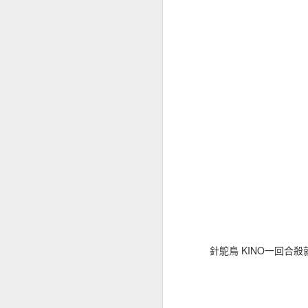
以前也是非常困難的大海怪 
怪會幫王補血，還會呼
王已經很難打了，但是血
擊。
針鴕鳥 KINO一回合
十體的關卡王的攻擊模
攻擊。跟羽翼獸 HIME 
妖跟浪人 朔的即死招數
我的隊伍